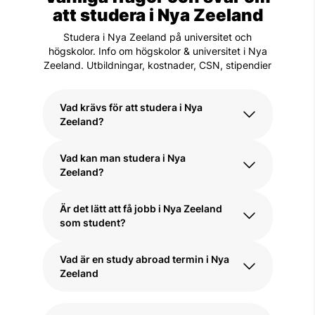
att studera i Nya Zeeland
Studera i Nya Zeeland på universitet och
högskolor. Info om högskolor & universitet i Nya
Zeeland. Utbildningar, kostnader, CSN, stipendier
Vad krävs för att studera i Nya
Zeeland?
Vad kan man studera i Nya
För att studera på universitet i Nya
Zeeland?
Zeeland krävs vanligtvis en
gymnasieexamen eller motsvarande för
att ansöka till fristående kurser, en study
Är det lätt att få jobb i Nya Zeeland
Kurser och program erbjuds inom alla
abroad-termin eller ett kandidatprogram.
som student?
slags ämnesområden. Populärt är att
För masterprogram krävs oftast en
studera ekonomi, business management,
kandidatexamen.
IT och data, digital media, creative
Vad är en study abroad termin i Nya
Ja, många internationella studenter jobbar
technologies, games design, hotell och
Zeeland
deltid vid sidan av studierna. Det är
turism samt samhälls- och
förhållandevis enkelt att hitta ett jobb som
naturvetenskap.
student i Nya Zeeland.