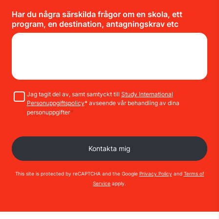
Har du några särskilda frågor om en skola, ett
program, en destination, antagningskrav etc
Samtycke
Jag tagit del av, samt samtyckt till
Study International
Personuppgiftspolicy
* avseende vår behandling av dina
*
personuppgifter
This site is protected by reCAPTCHA and the Google
Privacy Policy
and
Terms of
Service
apply.