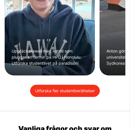
Upptäck Hawaii med Astrid som
Anton gör e
pluggar en termin på HPU i Honolulu.
universitet i
Utforska studentlivet på paradisön!
Sydkorea
Utforska fler studentberättelser
Vanliga frågor och svar om