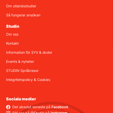
Om utlandsstudier
Så fungerar ansökan
Studin
Om oss
Kontakt
Information för SYV & skolor
Events & nyheter
STUDIN Språkresor
Integritetspolicy
&
Cookies
Sociala medier
Det absolut senaste på
Facebook
Följ oss på @Studin på
Instagram