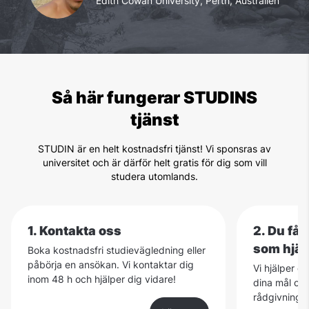
Edith Cowan University, Perth, Australien
Så här fungerar STUDINS
tjänst
STUDIN är en helt kostnadsfri tjänst! Vi sponsras av
universitet och är därför helt gratis för dig som vill
studera utomlands.
1. Kontakta oss
2. Du få
som hjäl
Boka kostnadsfri studievägledning eller
påbörja en ansökan. Vi kontaktar dig
Vi hjälper d
inom 48 h och hjälper dig vidare!
dina mål och
rådgivning ä