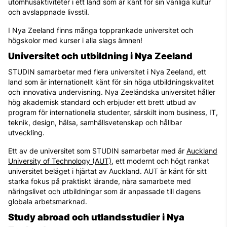
utomhusaktiviteter i ett land som är känt för sin vänliga kultur
och avslappnade livsstil.
I Nya Zeeland finns många topprankade universitet och
högskolor med kurser i alla slags ämnen!
Universitet och utbildning i Nya Zeeland
STUDIN samarbetar med flera universitet i Nya Zeeland, ett
land som är internationellt känt för sin höga utbildningskvalitet
och innovativa undervisning. Nya Zeeländska universitet håller
hög akademisk standard och erbjuder ett brett utbud av
program för internationella studenter, särskilt inom business, IT,
teknik, design, hälsa, samhällsvetenskap och hållbar
utveckling.
Ett av de universitet som STUDIN samarbetar med är
Auckland
University of Technology (AUT)
, ett modernt och högt rankat
universitet beläget i hjärtat av Auckland. AUT är känt för sitt
starka fokus på praktiskt lärande, nära samarbete med
näringslivet och utbildningar som är anpassade till dagens
globala arbetsmarknad.
Study abroad och utlandsstudier i Nya