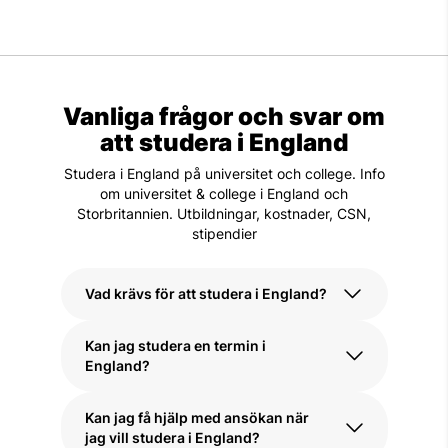
Vanliga frågor och svar om
att studera i England
Studera i England på universitet och college. Info
om universitet & college i England och
Storbritannien. Utbildningar, kostnader, CSN,
stipendier
Vad krävs för att studera i England?
Kan jag studera en termin i
För att studera i England på universitet
England?
eller college behöver du ha en
gymnasieexamen eller motsvarande. Du
måste också visa att du har tillräckliga
Kan jag få hjälp med ansökan när
Ja! Du kan studera i England under en
kunskaper i engelska, ofta genom ett
jag vill studera i England?
eller två terminer genom ett study abroad-