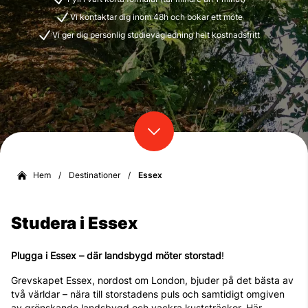
Vi kontaktar dig inom 48h och bokar ett möte
Vi ger dig personlig studievägledning helt kostnadsfritt
Hem
/
Destinationer
/
Essex
Studera i Essex
Plugga i Essex – där landsbygd möter storstad
!
Grevskapet Essex, nordost om London, bjuder på det bästa av
två världar – nära till storstadens puls och samtidigt omgiven
av grönskande landsbygd och vackra kuststräckor. Här