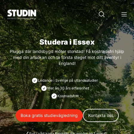
Studera i Essex
Plugga där landsbygd möter storstad! Få kostnadsfri hjälp
med din ansökan och ta första steget mot ditt äventyr i
England!
Ledande i Sverige på utlandsstudier
Mer än 30 års erfarenhet
Kostnadsfritt
Boka gratis studievägledning
Kontakta oss
Fyll i vårt korta formulär (tar mindre än 1 minut)