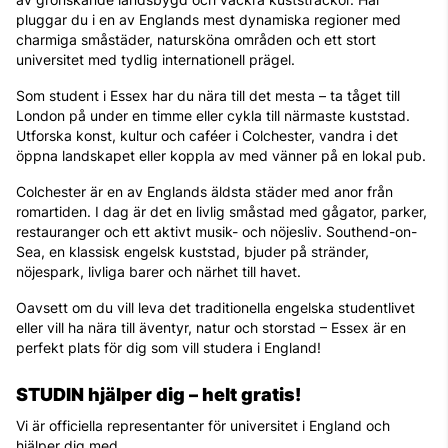
pluggar du i en av Englands mest dynamiska regioner med
charmiga småstäder, natursköna områden och ett stort
universitet med tydlig internationell prägel.
Som student i Essex har du nära till det mesta – ta tåget till
London på under en timme eller cykla till närmaste kuststad.
Utforska konst, kultur och caféer i Colchester, vandra i det
öppna landskapet eller koppla av med vänner på en lokal pub.
Colchester är en av Englands äldsta städer med anor från
romartiden. I dag är det en livlig småstad med gågator, parker,
restauranger och ett aktivt musik- och nöjesliv. Southend-on-
Sea, en klassisk engelsk kuststad, bjuder på stränder,
nöjespark, livliga barer och närhet till havet.
Oavsett om du vill leva det traditionella engelska studentlivet
eller vill ha nära till äventyr, natur och storstad – Essex är en
perfekt plats för dig som vill studera i England!
STUDIN hjälper dig – helt gratis!
Vi är officiella representanter för universitet i England och
hjälper dig med