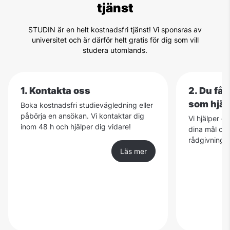
tjänst
STUDIN är en helt kostnadsfri tjänst! Vi sponsras av
universitet och är därför helt gratis för dig som vill
studera utomlands.
1. Kontakta oss
2. Du få
som hjäl
Boka kostnadsfri studievägledning eller
påbörja en ansökan. Vi kontaktar dig
Vi hjälper d
inom 48 h och hjälper dig vidare!
dina mål och
rådgivning ä
Läs mer