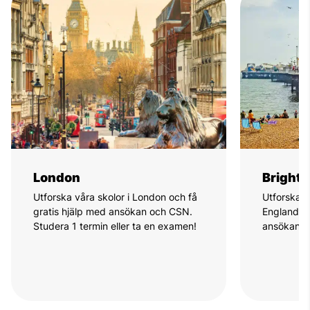
London
Bright
Utforska våra skolor i London och få
Utforska v
gratis hjälp med ansökan och CSN.
England oc
Studera 1 termin eller ta en examen!
ansökan o