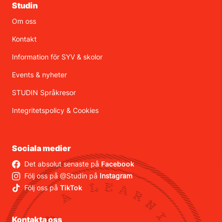
Studin
Om oss
Kontakt
Information för SYV & skolor
Events & nyheter
STUDIN Språkresor
Integritetspolicy
&
Cookies
Sociala medier
Det absolut senaste på
Facebook
Följ oss på @Studin på
Instagram
Följ oss på
TikTok
Kontakta oss