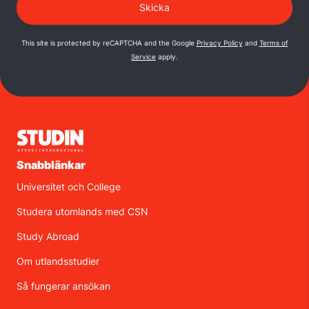
This site is protected by reCAPTCHA and the Google
Privacy Policy
and
Terms of
Service
apply.
Snabblänkar
Universitet och College
Studera utomlands med CSN
Study Abroad
Om utlandsstudier
Så fungerar ansökan