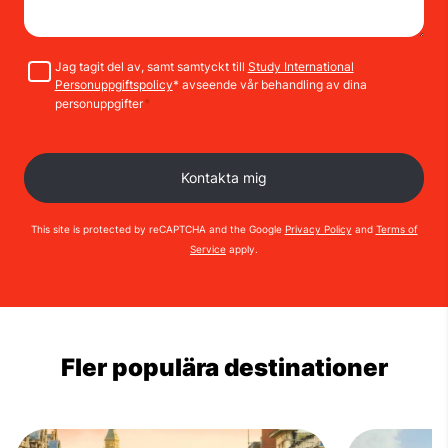
Samtycke
Jag tagit del av, samt samtyckt till
Study International
Personuppgiftspolicy
* avseende vår behandling av dina
*
personuppgifter
This site is protected by reCAPTCHA and the Google
Privacy Policy
and
Terms of
Service
apply.
Fler populära destinationer