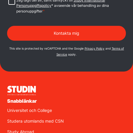
Samtycke
Jag tagit del av, samt samtyckt till
Study International
Personuppgiftspolicy
* avseende vår behandling av dina
*
personuppgifter
This site is protected by reCAPTCHA and the Google
Privacy Policy
and
Terms of
Service
apply.
Snabblänkar
Universitet och College
Studera utomlands med CSN
Study Abroad