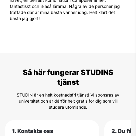
havet, en perfekt kombination! Campuset är helt
fantastiskt och likaså lärarna. Några av de personer jag
träffade där är mina bästa vänner idag. Helt klart det
bästa jag gjort!
Så här fungerar STUDINS
tjänst
STUDIN är en helt kostnadsfri tjänst! Vi sponsras av
universitet och är därför helt gratis för dig som vill
studera utomlands.
1. Kontakta oss
2. Du få