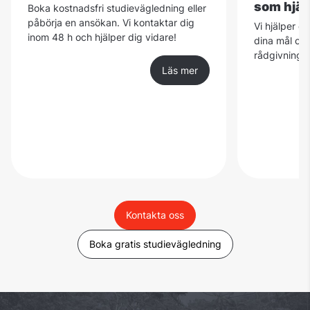
som hjäl
Boka kostnadsfri studievägledning eller
påbörja en ansökan. Vi kontaktar dig
Vi hjälper d
inom 48 h och hjälper dig vidare!
dina mål och
rådgivning ä
Läs mer
Kontakta oss
Boka gratis studievägledning