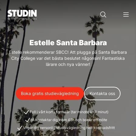
Estelle Santa Barbara
Estelle rekommenderar SBCC! Att plugga på Santa Barbara
City College var det bästa beslutet någonsin! Fantastiska
lärare och nya vänner!
Boka gratis studievägledning
Kontakta oss
Fyll i vårt korta formulär (tar mindre än 1 minut)
Vi kontaktar dig inom 48h och bokar ett möte
Vi ger dig personlig studievägledning helt kostnadsfritt