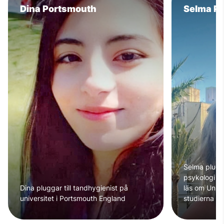
Dina Portsmouth
Selma P
Selma plugg
psykologi på
Dina pluggar till tandhygienist på
läs om Unive
universitet i Portsmouth England
studierna o