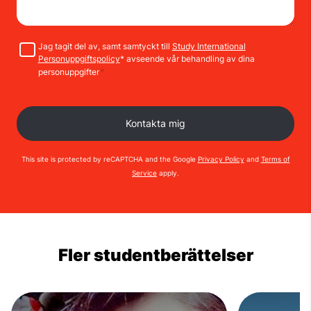
Samtycke
Jag tagit del av, samt samtyckt till
Study International
Personuppgiftspolicy
* avseende vår behandling av dina
*
personuppgifter
This site is protected by reCAPTCHA and the Google
Privacy Policy
and
Terms of
Service
apply.
Fler studentberättelser