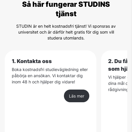
Så här fungerar STUDINS
tjänst
STUDIN är en helt kostnadsfri tjänst! Vi sponsras av
universitet och är därför helt gratis för dig som vill
studera utomlands.
1. Kontakta oss
2. Du få
som hjäl
Boka kostnadsfri studievägledning eller
påbörja en ansökan. Vi kontaktar dig
Vi hjälper d
inom 48 h och hjälper dig vidare!
dina mål och
rådgivning ä
Läs mer