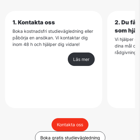
1. Kontakta oss
2. Du få
som hjäl
Boka kostnadsfri studievägledning eller
påbörja en ansökan. Vi kontaktar dig
Vi hjälper d
inom 48 h och hjälper dig vidare!
dina mål och
rådgivning ä
Läs mer
Kontakta oss
Boka gratis studievägledning