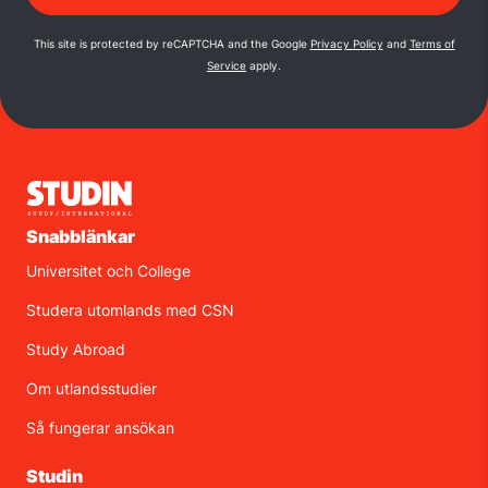
This site is protected by reCAPTCHA and the Google
Privacy Policy
and
Terms of
Service
apply.
Snabblänkar
Universitet och College
Studera utomlands med CSN
Study Abroad
Om utlandsstudier
Så fungerar ansökan
Studin