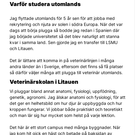
Varför studera utomlands
Jag flyttade utomlands för 5 år sen för att jobba med
rekrytering och njuta av solen i södra Europa. När det var
dags att börja plugga så bodde jag redan i Spanien där
jag började universitetet så det blev naturligt att stanna
kvar i samma land. Sen gjorde jag en transfer till LSMU
och Litauen.
Det är lättare att komma in på veterinärlinjen i många
andra länder än i Sverige, eftersom det finns så få platser
så därför väljer många att plugga till veterinär utomlands.
Veterinärskolan i Litauen
Vi pluggar bland annat anatomi, fysiologi, uppfödning,
genetik, agronomi. Jag älskar anatomi och fysiologi, för att
det ger en helhetsbild om hur djur är uppbyggda och hur
kroppen fungerar. Vi jobbar både praktiskt och teoretiskt
och man lär sig hur mycket som helst på varje lektion.
Det här är ett stort campus med många byggnader. När
jag kom hit gick en häst och betade på baksidan av