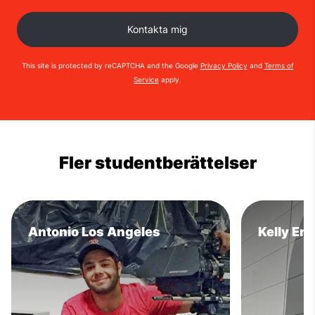
This site is protected by reCAPTCHA and the Google
Privacy Policy
and
Terms of
Service
apply.
Fler studentberättelser
Antonio Los Angeles
Kelly En