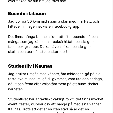
överraskad av hur bra jag trivs här!
Boende i Litauen
Jag bor på 50 kvm mitt i gamla stan med min katt, och
hittade min lägenhet via en facebookgrupp!
Det finns många bra hemsidor att hitta boende på och
många som jag känner har också hittat boende genom
facebook grupper. Du kan även söka boende genom
skolan och bor då i studentkorridor!
Studentliv i Kaunas
Jag brukar umgås med vänner, äta middagar, gå på bio,
testa nya museeum, gå till gymmet, vara ute och springa,
gå ut och festa eller volontärarbeta på ett hund shelter i
närheten.
Studentlivet här är faktiskt väldigt roligt, det finns mycket
event, fester, klubbar osv att hänga på med sina vänner i
Kaunas. Trots att det är en liten stad så är det en