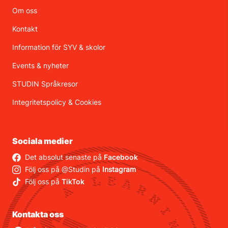
Om oss
Kontakt
Information för SYV & skolor
Events & nyheter
STUDIN Språkresor
Integritetspolicy
&
Cookies
Sociala medier
Det absolut senaste på
Facebook
Följ oss på @Studin på
Instagram
Följ oss på
TikTok
Kontakta oss