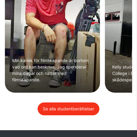
Min kärlek för filmskapande är bortom
vad ord kan beskriva. Jag spenderar
Kelly stude
mina dagar och nätter med
College i Es
filmskapande.
skådespeler
Se alla studentberättelser