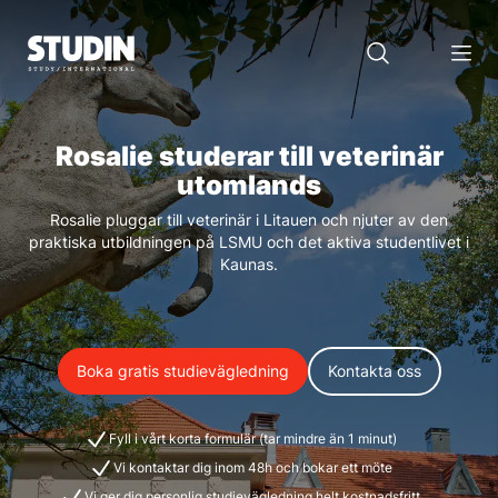
Rosalie studerar till veterinär
utomlands
Rosalie pluggar till veterinär i Litauen och njuter av den
praktiska utbildningen på LSMU och det aktiva studentlivet i
Kaunas.
Boka gratis studievägledning
Kontakta oss
Fyll i vårt korta formulär (tar mindre än 1 minut)
Vi kontaktar dig inom 48h och bokar ett möte
Vi ger dig personlig studievägledning helt kostnadsfritt