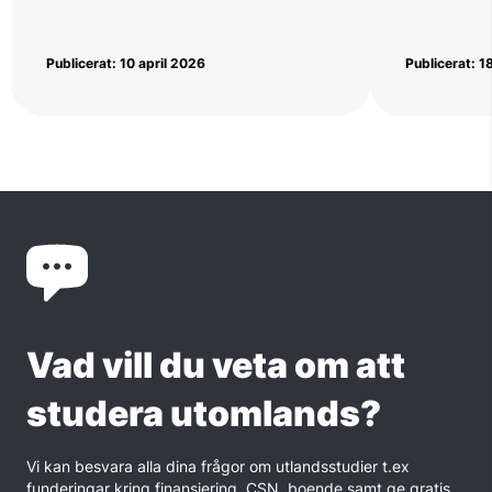
Publicerat: 10 april 2026
Publicerat: 
Vad vill du veta om att
studera utomlands?
Vi kan besvara alla dina frågor om utlandsstudier t.ex
funderingar kring finansiering, CSN, boende samt ge gratis