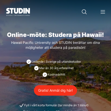
Online-möte: Studera på Hawaii!
Hawaii Pacific University och STUDIN berättar om dina
möjligheter att studera på paradisön!
Ledande i Sverige på utlandsstudier
Mer än 30 års erfarenhet
Kostnadsfritt
Gratis! Anmäl dig här!
Fyll i vårt korta formulär (tar mindre än 1 minut)