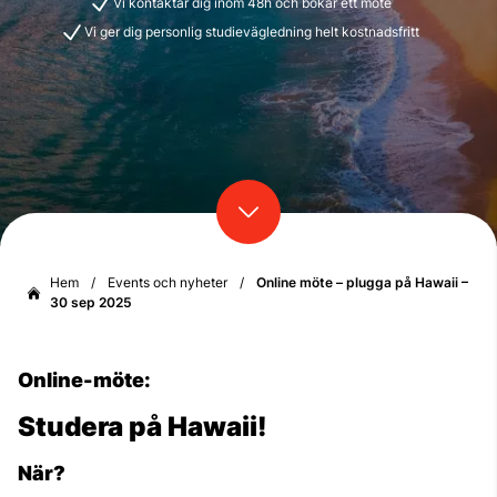
Vi kontaktar dig inom 48h och bokar ett möte
Vi ger dig personlig studievägledning helt kostnadsfritt
Hem
/
Events och nyheter
/
Online möte – plugga på Hawaii –
30 sep 2025
Online-möte:
Studera på Hawaii!
När?