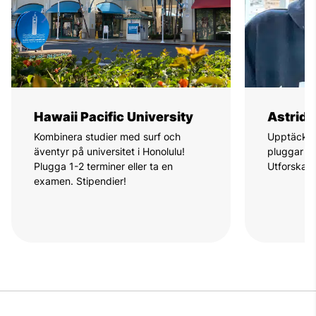
Hawaii Pacific University
Astrid 
Kombinera studier med surf och
Upptäck H
äventyr på universitet i Honolulu!
pluggar en
Plugga 1-2 terminer eller ta en
Utforska s
examen. Stipendier!