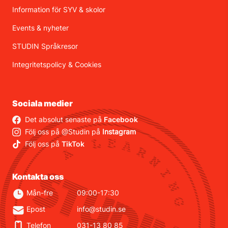
Information för SYV & skolor
Events & nyheter
STUDIN Språkresor
Integritetspolicy
&
Cookies
Sociala medier
Det absolut senaste på
Facebook
Följ oss på @Studin på
Instagram
Följ oss på
TikTok
Kontakta oss
Mån-fre
09:00-17:30
Epost
info@studin.se
Telefon
031-13 80 85