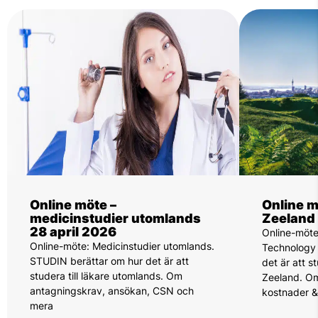
Online möte –
Online m
medicinstudier utomlands
Zeeland
28 april 2026
Online-möte
Online-möte: Medicinstudier utomlands.
Technology 
STUDIN berättar om hur det är att
det är att 
studera till läkare utomlands. Om
Zeeland. Om
antagningskrav, ansökan, CSN och
kostnader 
mera