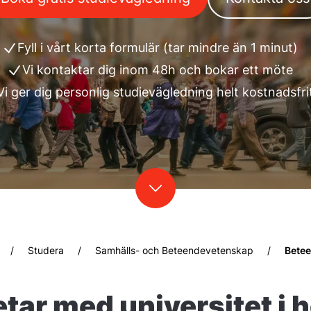
Fyll i vårt korta formulär (tar mindre än 1 minut)
Vi kontaktar dig inom 48h och bokar ett möte
Vi ger dig personlig studievägledning helt kostnadsfri
/
Studera
/
Samhälls- och Beteendevetenskap
/
Betee
tar med universitet i h