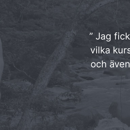
” Jag fic
vilka kur
och även 