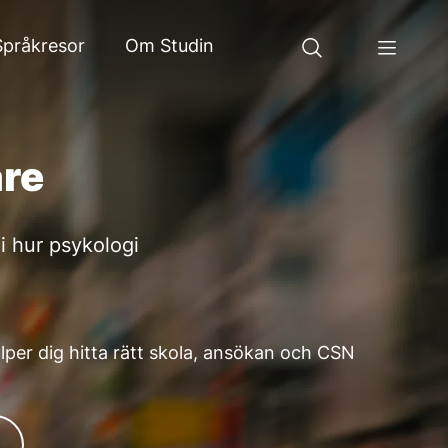
Språkresor
Om Studin
are
i hur psykologi
älper dig hitta rätt skola, ansökan och CSN