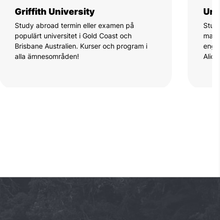
Griffith University
Uni
Study abroad termin eller examen på
Stude
populärt universitet i Gold Coast och
mast
Brisbane Australien. Kurser och program i
engel
alla ämnesområden!
Alica