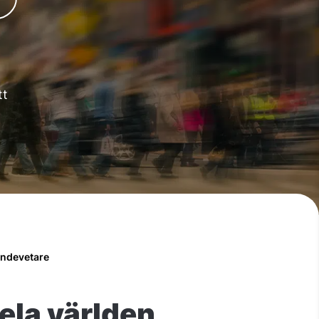
tt
ndevetare
ela världen