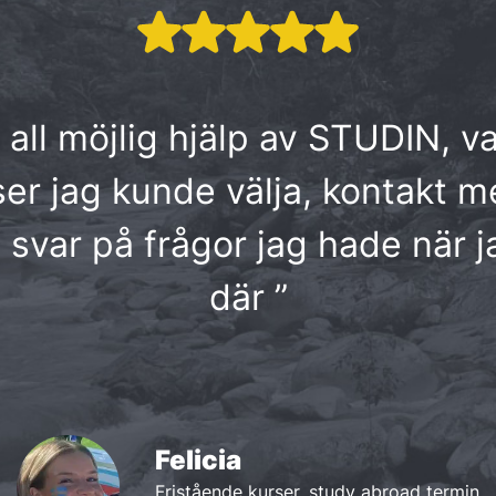
k all möjlig hjälp av STUDIN, va
ser jag kunde välja, kontakt 
svar på frågor jag hade när j
där ”
Felicia
Fristående kurser, study abroad termin