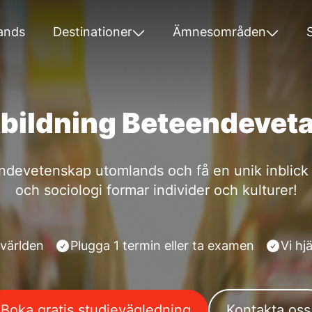
ands
Destinationer
Ämnesområden
bildning Beteendevet
devetenskap utomlands och få en unik inblick 
och sociologi formar individer och kulturer!
 världen
Plugga 1 termin eller ta examen
Vi hj
Boka gratis studievägledning
Kontakta oss