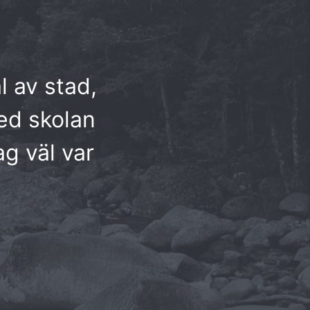
l av stad,
med skolan
ag väl var