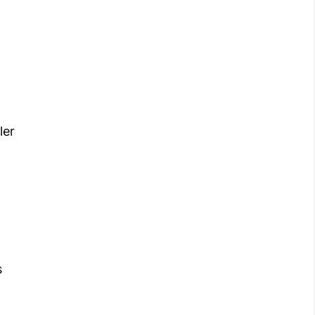
ler
s