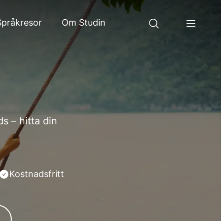
Språkresor
Om Studin
 – hitta din
Kostnadsfritt