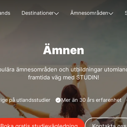
ands
Destinationer
Ämnesområden
Ämnen
ulära ämnesområden och utbildningar utomlands
framtida väg med STUDIN!
ige på utlandsstudier
Mer än 30 års erfarenhet
Boka gratis studievägledning
Kontakta oss