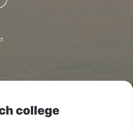
tt
ch college