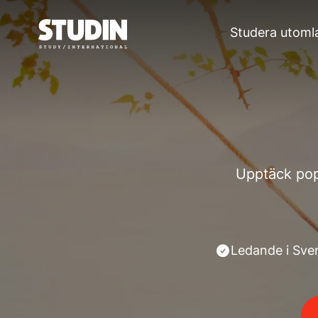
Studera utoml
Upptäck pop
Ledande i Sver