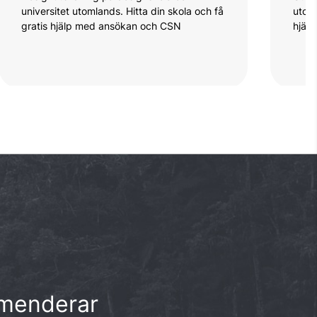
universitet utomlands. Hitta din skola och få
utoml
gratis hjälp med ansökan och CSN
hjäl
ommenderar