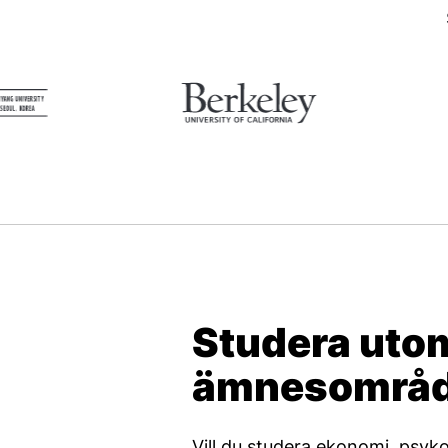
Studera utom
ämnesområ
Vill du studera ekonomi, psyko