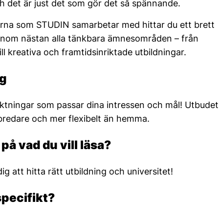
ch det är just det som gör det så spännande.
orna som STUDIN samarbetar med hittar du ett brett
inom nästan alla tänkbara ämnesområden – från
l kreativa och framtidsinriktade utbildningar.
äg
ktningar som passar dina intressen och mål! Utbudet
 bredare och mer flexibelt än hemma.
på vad du vill läsa?
g att hitta rätt utbildning och universitet!
specifikt?