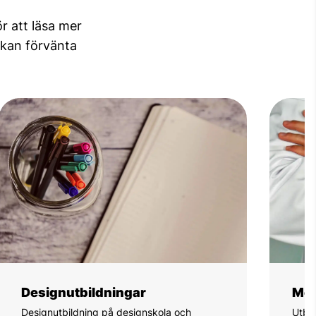
r att läsa mer
 kan förvänta
Designutbildningar
Med
Designutbildning på designskola och
Utbil