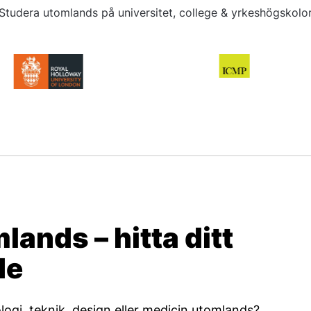
Studera utomlands på universitet, college & yrkeshögskolo
lands – hitta ditt
de
logi, teknik, design eller medicin utomlands?